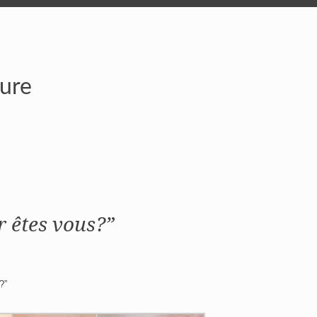
ture
r êtes vous?”
?”