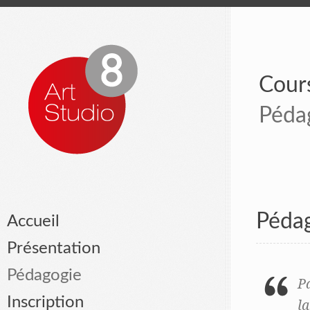
Cours
Péda
Péda
Accueil
Présentation
Pédagogie
P
Inscription
l