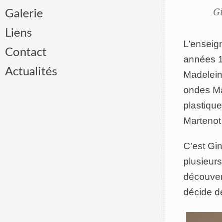
G
Galerie
Liens
L’enseig
Contact
années 19
Actualités
Madeleine
ondes Ma
plastique
Martenot 
C’est Gin
plusieur
découver
décide d