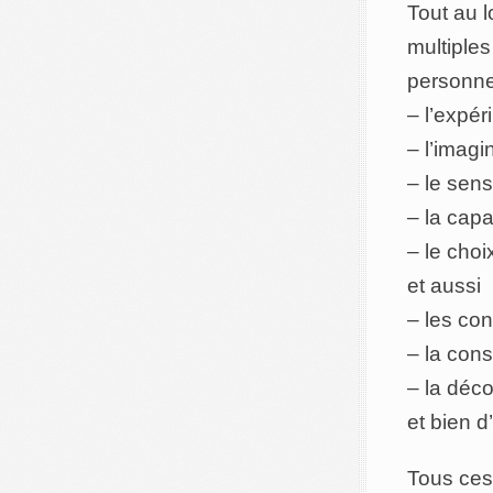
Tout au 
multiple
personne
– l’expér
– l’imagin
– le sens
– la capa
– le choix
et aussi
– les co
– la cons
– la déc
et bien 
Tous ces 