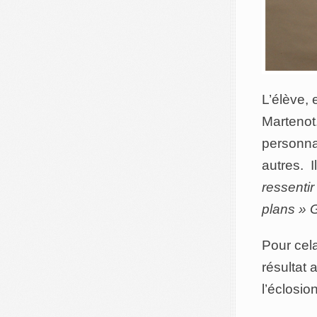
L’élève,
Martenot.
personnal
autres. I
ressentir
plans » 
Pour cel
résultat 
l’éclosio