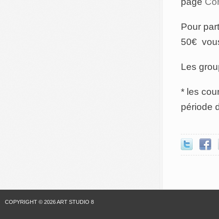
page
Con
Pour par
50€ vou
Les grou
* les cou
période 
COPYRIGHT © 2026 ART STUDIO 8