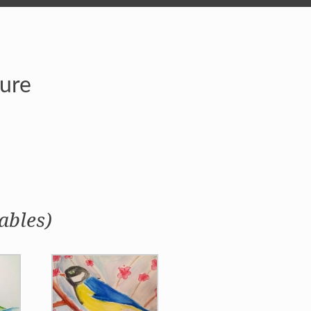
ture
ables)