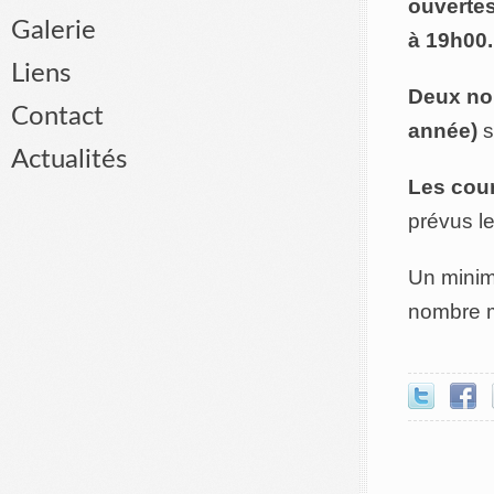
ouverte
Galerie
à 19h00.
Liens
Deux nou
Contact
année)
s
Actualités
Les cour
prévus l
Un minimu
nombre m