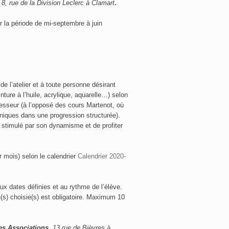
 8, rue de la Division Leclerc à Clamart
.
r la période de mi-septembre à juin
 de l’atelier et à toute personne désirant
ture à l’huile, acrylique, aquarelle…) selon
ofesseur (à l’opposé des cours Martenot, où
hniques dans une progression structurée).
 stimulé par son dynamisme et de profiter
r mois) selon le calendrier
Calendrier 2020-
aux dates définies et au rythme de l’élève.
te(s) choisie(s) est obligatoire. Maximum 10
es Associations
, 13 rue de Bièvres à