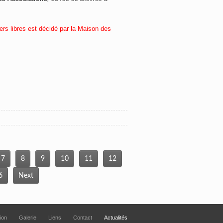
iers libres est décidé par la Maison des
7
8
9
10
11
12
6
Next
tion
Galerie
Liens
Contact
Actualités