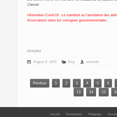
Clamart
Information Covid-19 :
Le maintient ou l’annulation des atel
Associations selon les consignes gouvernementales.
Lire plus
August 9, 2020
Blog
artstudio
Previous
1
2
3
4
5
6
13
14
15
1
Accueil
Présentation
Pédagogie
Inscrip