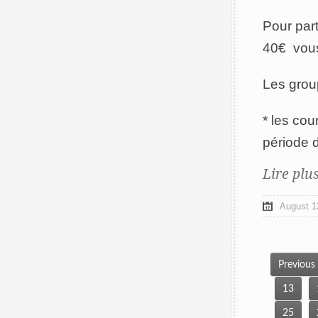
Pour par
40€ vou
Les grou
* les cou
période 
Lire plu
August 1
Previous
13
25