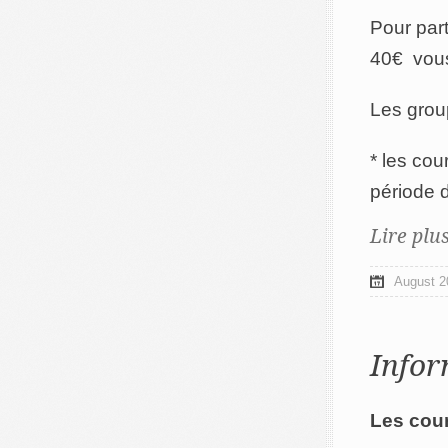
Pour par
40€ vou
Les grou
* les cou
période 
Lire plu
August 2
Infor
Les cour